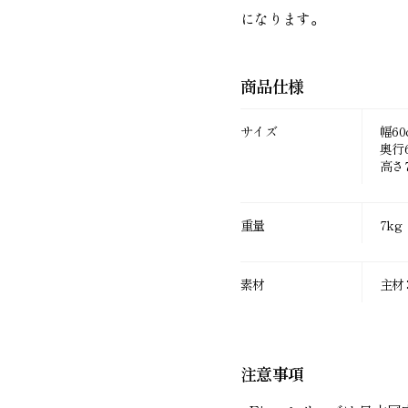
になります。
商品仕様
サイズ
幅60
奥行6
高さ7
重量
7kg
素材
主材
注意事項