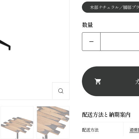
木部ナチュラル／脚部ブ
precious
数量
カテゴリーから探
スツール
ベンチ
配送方法と納期案内
配送方法
通常
テーブル