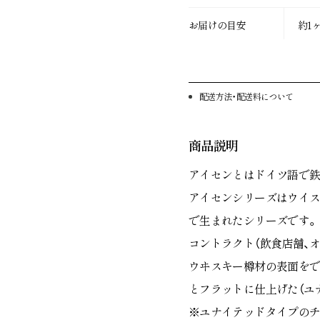
お届けの目安
約1
その他
配送方法・配送料について
アカウ
商品説明
アイセンとはドイツ語で鉄
アイセンシリーズはウイス
お問い合わせ
利用規
で生まれたシリーズです。
特定商取引法に基づく表
コントラクト（飲食店舗、
ウヰスキー樽材の表面をで
とフラットに仕上げた（ユ
※ユナイテッドタイプの