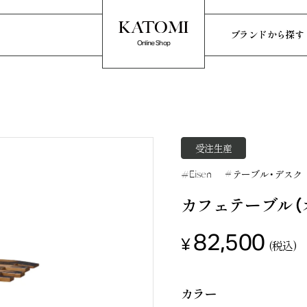
ブランドから探す
Online Shop
Home
ホーム
受注生産
News
テーブル・デスク
Eisen
お知らせ
カフェテーブル（オ
ブランドから探す
ky
VIVO
82,500
¥
(税込)
Nostalgic 
カラー