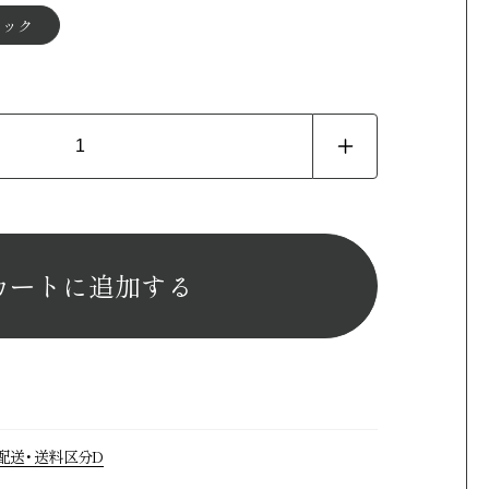
ラック
Eisen
す
すべての商品
チェア
カートに追加する
ソファ
配送・送料区分D
・デスク
チェスト・ボード