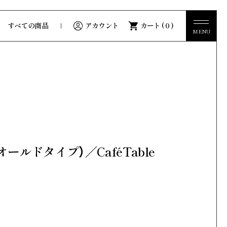
すべての商品
アカウント
カート ( 0 )
MENU
MENU
Story
KATOMIストーリー
Guide
ご利用ガイド
ールドタイプ）／CaféTable
Precious
一覧をみる
Whisky
VIVO