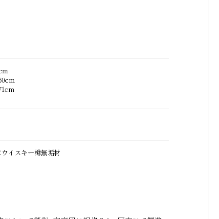
cm
0cm
1cm
：ウイスキー樽無垢材