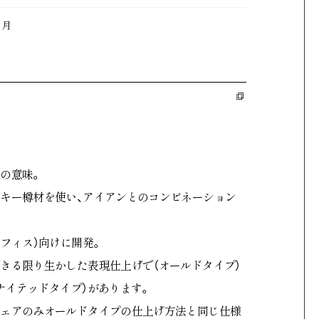
ヶ月
セール
ント
カート
の意味。
キー樽材を使い、アイアンとのコンビネーション
約
プライバシーポリシー
記
外部送信規律
オフィス）向けに開発。
きる限り生かした表現仕上げで（オールドタイプ）
ナイテッドタイプ）があります。
チェアのみオールドタイプの仕上げ方法と同じ仕様