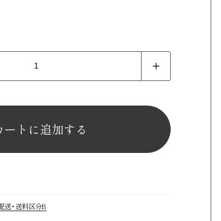
Eisen
す
すべての商品
チェア
カートに追加する
ソファ
配送・送料区分B
・デスク
チェスト・ボード