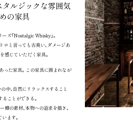
スタルジックな雰囲気
ための家具
stalgic Whisky」。
トロと言っても古臭い、ダメージあ
ロを感じていただく家具。
あった家具。この家具に囲まれなが
いの中、自然にリラックスすること
することができる。
ー樽の素材、本物への追求を描き、
ています。