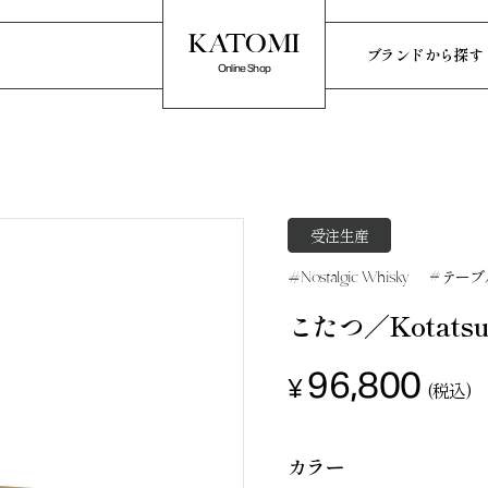
ブランドから探す
Online Shop
Home
ホーム
受注生産
News
テーブ
Nostalgic Whisky
お知らせ
こたつ／Kotats
ブランドから探す
ky
VIVO
96,800
¥
(税込)
Nostalgic 
カラー