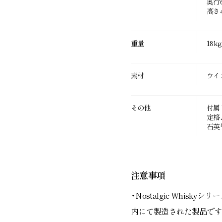
奥行6
高さ4
重量
18kg
素材
ウイ
その他
付属
定格 A
石英
注意事項
・Nostalgic Whis
内にて製造された製品です