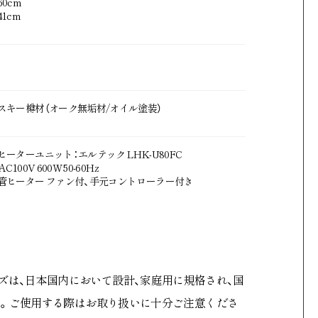
0cm
1cm
スキー樽材（オーク無垢材/オイル塗装）
ヒーターユニット：エルテック LHK-U80FC
C100V 600W 50-60Hz
管ヒーター ファン付、手元コントローラー付き
kyシリーズは、日本国内において設計、家庭用に規格され、国
。ご使用する際はお取り扱いに十分ご注意くださ