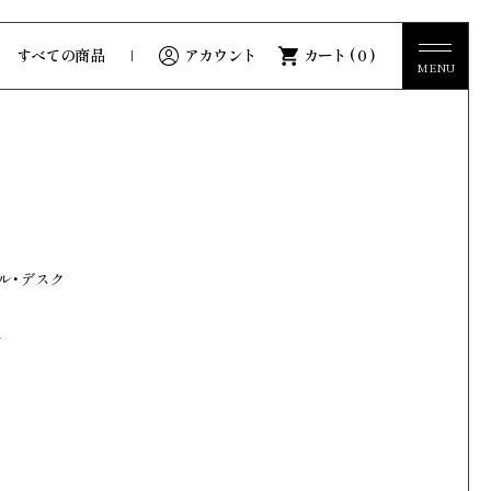
すべての商品
アカウント
カート ( 0 )
MENU
MENU
Story
KATOMIストーリー
Guide
ル・デスク
ご利用ガイド
u
Precious
一覧をみる
Whisky
VIVO