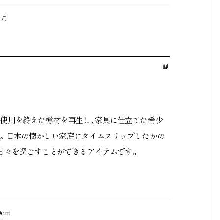
ヶ月
セール
ント
カート
使用を終えた樽材を再生し、家具に仕立てた希少
。日本の懐かしい家庭にタイムスリップしたかの
約
プライバシーポリシー
日々を過ごすことができるアイテムです。
記
外部送信規律
0cm