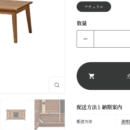
ナチュラル
precious
数量
カテゴリーから探
スツール
ベンチ
配送方法と納期案内
配送方法
通常
テーブル