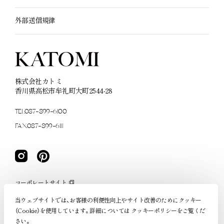
外部送信規律
株式会社カトミ
香川県高松市牟礼町大町2544-28
TEL:087-899-6100
FAX:087-899-6111
コーポレートサイト
KAGU cafe
当ウェブサイトでは、お客様の利便性向上やサイト改善のためにクッキー
（Cookie）を使用しています。詳細については
クッキーポリシー
をご覧くだ
さい。