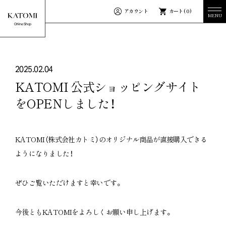
アカウント
カート ( 0 )
MENU
MENU
Online Shop
Home
Story
ホーム
KATOMIストーリー
News
Guide
お知らせ
ご利用ガイド
2025.02.04
KATOMI 公式ショッピングサイト
ブランドから探す
一覧をみる
をOPENしました！
Nostalgic Whisky
VIVO
KATOMI（
株式会社カトミ）のオリジナル商品が直接購入できる
ようになりました！
precious
Eisen
ぜひご覧いただけますと幸いです。
カテゴリーから探す
すべての商品
今後ともKATOMIをよろしくお願い申し上げます。