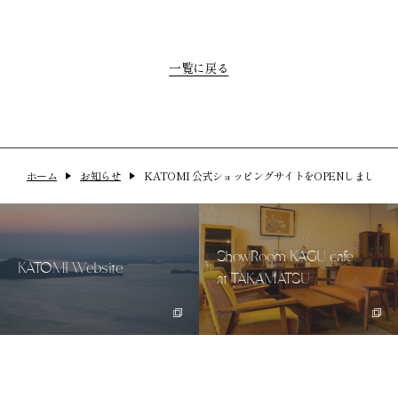
スツール
チェア
一覧に戻る
ベンチ
ソファ
テーブル・デスク
チェスト・ボード
ホーム
お知らせ
KATOMI 公式ショッピングサイトをOPENしました！
その他
セール
ShowRoom KAGU cafe
KATOMI Website
at TAKAMATSU
アカウント
カート
お問い合わせ
利用規約